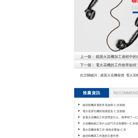
co
上一個：
鏡面火花機加工過程中的
下一個：
電火花機的工作效率如何
此文關鍵詞：
鏡面火花機報價
電火花
推薦資訊
RECOMMEND 
線切割機床電柜常見故障-仁光智能
電火花穿孔機的知識普及-仁光智能
放電火花機的工作原理是什么，簡單明了—仁
能
火花機校銅工有什么技巧方法有哪些—仁光智
電火花機保養工作-很有必要做-仁光
線切割機床工作液的主要作用