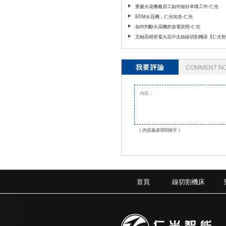
重慶火花機廠員工如何做好本職工作-仁光
EDM火花機，仁光知道-仁光
如何判斷火花機的放電狀態-仁光
五軸高精密電火花中走絲線切割機床【仁光智
我要評論
COMMENT N
( 內容最多500個字 )
首頁
線切割機床