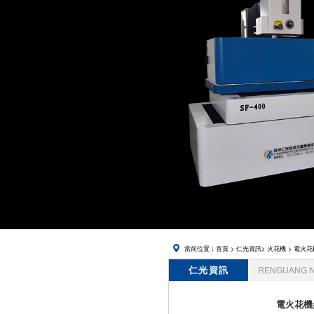
當前位置：
首頁
>
仁光資訊
>
火花機
> 電火
仁光資訊
RENGUANG 
電火花機