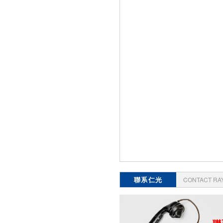
聯系仁光
CONTACT RA
聯