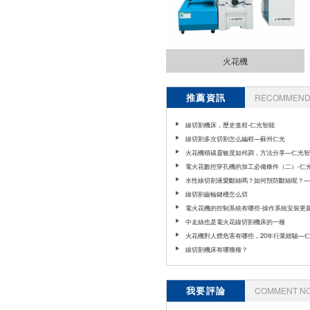
火花機
推薦資訊
RECOMMEND 
線切割機床，歷史進程-仁光智能
線切割多次切割怎么編程—蘇州仁光
火花機積碳靈敏度如何調，方法分享—仁光智
電火花數控穿孔機的加工必備條件（二）-仁
水性線切割液愛斷絲嗎？如何預防斷絲呢？—
智能
線切割齒輪鍵槽怎么切
電火花機的控制系統有哪些-操作系統安裝更新
中走絲也是電火花線切割機床的一種
火花機對人體危害有哪些，20年行業經驗—
能
線切割機床有哪幾種？
我要評論
COMMENT N