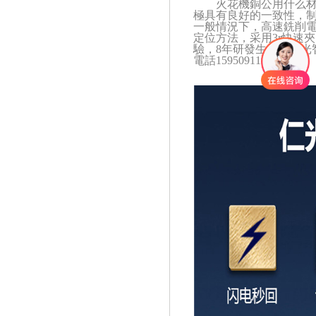
火花機銅公用什么
極具有良好的一致性，
一般情況下，高速銑削
定位方法，采用
3r快速
驗，8年研發生產，仁光
電話15950911989。