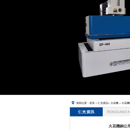
當前位置：
首頁
>
仁光資訊
>
火花機
> 火花
仁光資訊
RENGUANG 
火花機銅公