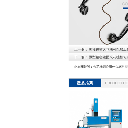
co
上一個：
哪種鋼材火花機可以加工
下一個：
微型精密鏡面火花機如何
此文關鍵詞：
火花機銅公用什么材料損
產品推薦
PRODUCT R