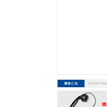
聯系仁光
CONTACT RA
聯