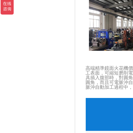
高端精準鏡面火花機
工表面，可縮短磨削
電
具插入腹部時，對圓角
圓角
，而且
可
電脈沖自
脈沖自動
加工過程中，