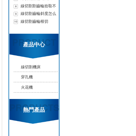
線切割割齒輪拾取不
8
了
線切割齒輪斜度怎么
9
調整
線切割齒輪根切
10
PRODUCT
產品中心
線切割機床
穿孔機
火花機
PRODUCTS
熱門產品