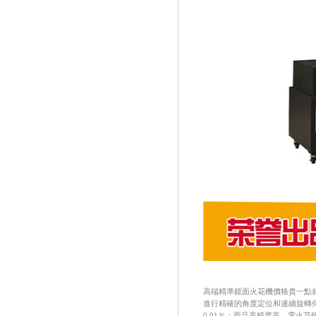
高端精準鏡面火花機價格
貴一點
進行精確的角度定位和連續旋轉
0.01％；
而且
高精度
高，
電火花