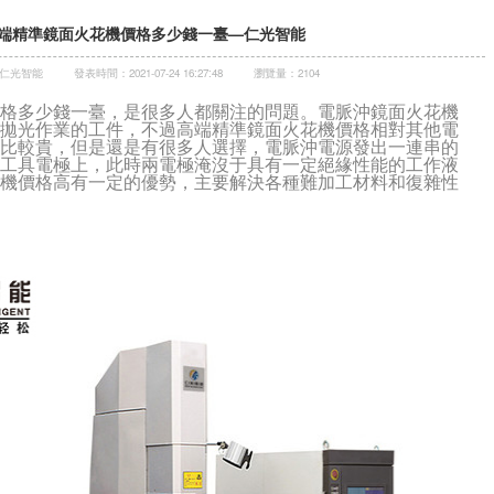
端精準鏡面火花機價格多少錢一臺—仁光智能
仁光智能
發表時間：2021-07-24 16:27:48
瀏覽量：2104
價格
多少錢一臺
，是很多人都關注的問題。電脈沖
鏡面火花機
拋光作業的工件，不過
高端精準鏡面火花機價格
相對其他
電
比較貴，但是還是有很多人選擇，
電脈沖
電源發出一連串的
工具電極上，此時兩電極淹沒于具有一定絕緣性能的工作液
機價格
高有一定的優勢，
主要解決各種難加工材料和復雜性