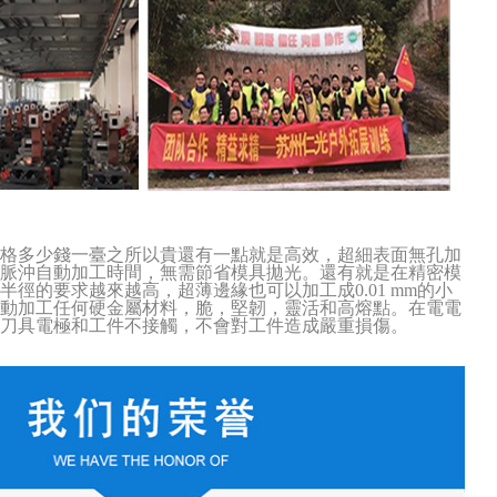
價格
多少錢一臺
之所以貴還有一點就是
高效
，
超細表面無孔加
脈沖自動
加工時間，無需節省模具拋光
。還有就是
在精密模
半徑的要求越來越高，超薄邊緣也可以加工成
0.01 mm的小
動
加工任何硬金屬材料，脆，堅韌，靈活和高熔點
。
在
電電
刀具電極和工件不接觸，不會對工件造成嚴重損傷
。