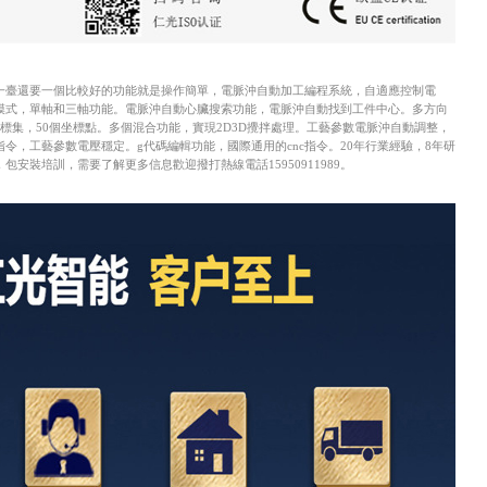
一臺
還要一個比較好的功能就是
操作簡單
，電脈沖自動
加工編程系統，自適應控制電
模式，單軸和三軸功能
。電脈沖自動
心臟搜索功能，
電脈沖自動
找到工件中心
。
多方向
標集，50個坐標點
。
多個混合功能，實現2D3D攪拌處理
。
工藝參數
電脈沖自動
調整
，
指令，工藝參數電壓穩定
。
g代碼編輯功能，國際通用的cnc指令。20年行業經驗，8年研
安裝培訓，需要了解更多信息歡迎撥打熱線電話15950911989。