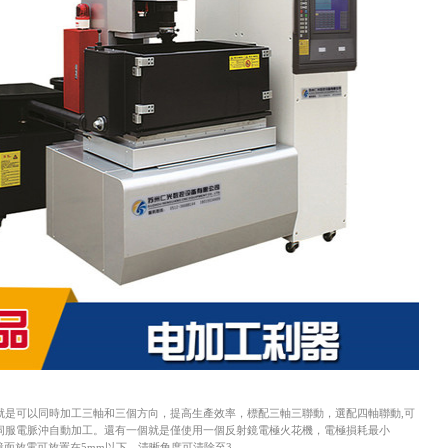
就是可以
同時加工三軸和三個方向，提高生產效率
，
標配三軸三聯動，選配四軸聯動,可
伺服
電脈沖自動
加工。
還有一個就是
僅使用一個反射鏡電極火花機，電極損耗最小
鏡面放電可放置在5mm以下，清晰角度可清除至3
。