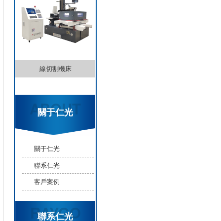
線切割機床
ABOUT
關于仁光
關于仁光
聯系仁光
客戶案例
RAYGO
聯系仁光