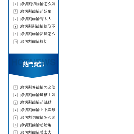
線切割切齒輪怎么裝
5
恰
線切割齒輪起始角
6
線切割齒輪聲太大
7
線切割割齒輪拾取不
8
了
線切割齒輪斜度怎么
9
調整
線切割齒輪根切
10
HOTNEWS
熱門資訊
線切割修齒輪怎么修
1
刀
線切割齒輪鍵槽工裝
2
分中
線切割齒輪起絲點
3
線切割齒輪上下異形
4
線切割切齒輪怎么裝
5
恰
線切割齒輪起始角
6
線切割齒輪聲太大
7