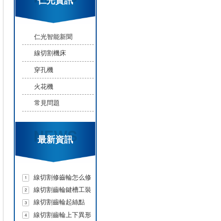
仁光智能新聞
線切割機床
穿孔機
火花機
常見問題
NEWS
最新資訊
線切割修齒輪怎么修
1
刀
線切割齒輪鍵槽工裝
2
分中
線切割齒輪起絲點
3
線切割齒輪上下異形
4