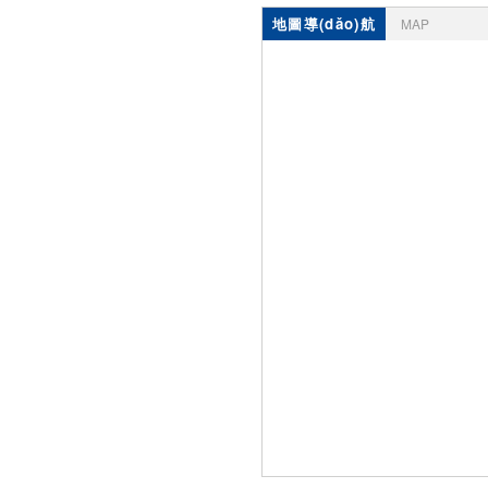
地圖導(dǎo)航
MAP