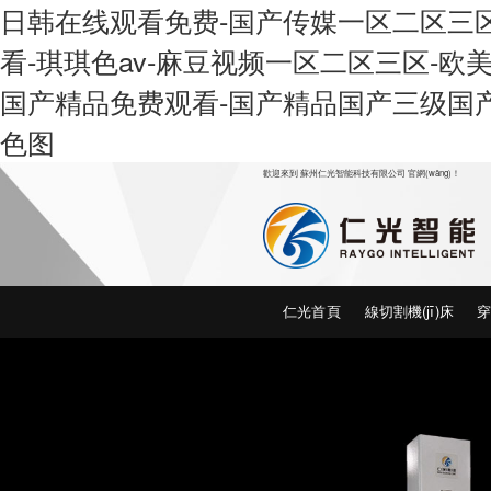
日韩在线观看免费-国产传媒一区二区三区-
看-琪琪色av-麻豆视频一区二区三区-欧
国产精品免费观看-国产精品国产三级国产
色图
歡迎來到 蘇州仁光智能科技有限公司 官網(wǎng)！
線
仁光首頁
線切割機(jī)床
穿
切割,線切割機(jī)床,中走絲線切割 ,
中走絲,電火花穿孔機(jī),電火花機(jī),
火花機(jī),特種設(shè)備，電火花機